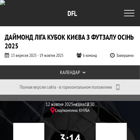
DFL
ДАЙМОНД ЛІГА КУБОК КИЄВА З ФУТЗАЛУ ОСІНЬ
2025
13 вересня 2025 - 19 жовтня 2025
6 команд
Завершено
Таблиці турніру
КАЛЕНДАР
Полная версия сайта - в горизонтальном положении
Протокол и события матча Патріот 3 -
Матч
12 жовтня 2025
неділя
18:30
Спорткомплекс КНУБА
3
14