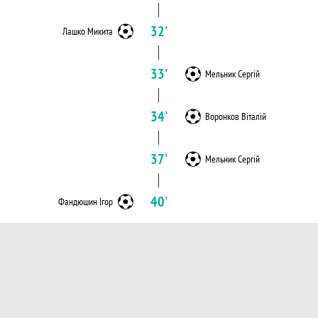
32'
Лашко Микита
33'
Мельник Сергій
34'
Воронков Віталій
37'
Мельник Сергій
40'
Фандюшин Ігор