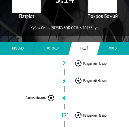
Патріот
Покров Божий
Кубок Осінь 2025
КУБОК ОСІНЬ 2025
5 тур
ПРЕВЬЮ
ПРОТОКОЛ
ПОДІЇ
ФОТО
2'
Ратушний Назар
3'
Ратушний Назар
4'
Лашко Микита
12'
Ратушний Назар