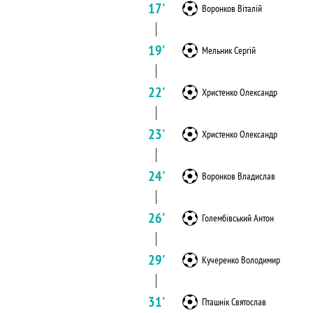
17'
Воронков Віталій
19'
Мельник Сергій
22'
Христенко Олександр
23'
Христенко Олександр
24'
Воронков Владислав
26'
Голембівський Антон
29'
Кучеренко Володимир
31'
Пташнік Святослав