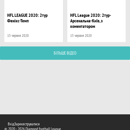
HFL LEAGUE 2020: 2тур
HFL League 2020: 2тур-
Фенікс-Темп
Арсенальна-Київ, з
коментатором
15 червня 2020
15 червня 2020
БІЛЬШЕ ВІДЕО
Вхід
Зареєеструватися
© 2020 - 2026 Diamond football League