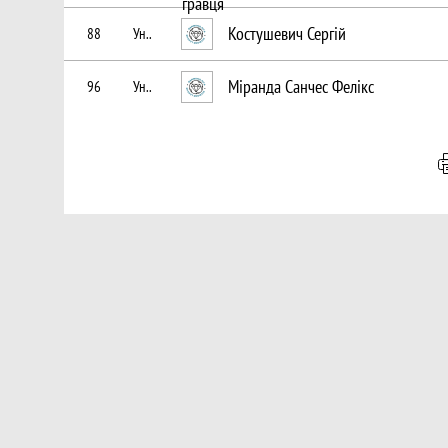
Костушевич Сергій
88
Ун..
Міранда Санчес Фелікс
96
Ун..