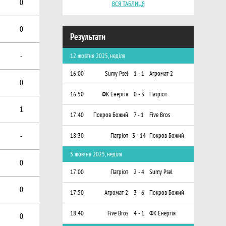
0
ВСЯ ТАБЛИЦЯ
0
Результати
-
12 жовтня 2025, неділя
16:00
Sumy Psel
1 - 1
Агромат-2
0
16:50
ФК Енергія
0 - 3
Патріот
1
17:40
Покров Божий
7 - 1
Five Bros
-
18:30
Патріот
3 - 14
Покров Божий
5 жовтня 2025, неділя
0
17:00
Патріот
2 - 4
Sumy Psel
0
17:50
Агромат-2
3 - 6
Покров Божий
18:40
Five Bros
4 - 1
ФК Енергія
0