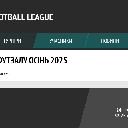
OTBALL LEAGUE
ТУРНІРИ
УЧАСНИКИ
НОВИНИ
ФУТЗАЛУ ОСІНЬ 2025
ршено
аймонд Ліга Кубок Києва з футзалу Осі
Й
24
грав
32.25
с