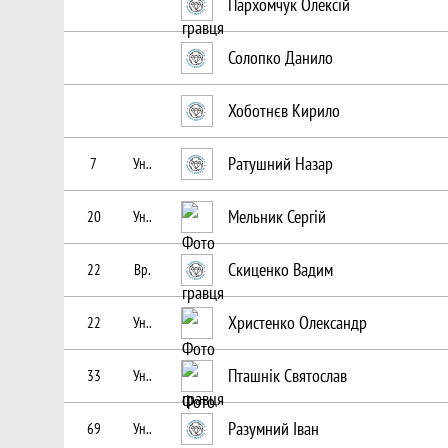
Пархомчук Олексій
Солопко Данило
Хоботнєв Кирило
Ратушний Назар
7
Ун..
Мельник Сергій
20
Ун..
Скиценко Вадим
22
Вр.
Христенко Олександр
22
Ун..
Пташнік Святослав
33
Ун..
Разумний Іван
69
Ун..