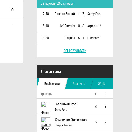
28 вересня 2025, неділя
0
17:50
Покров Божий
1 - 7
Sumy Psel
-
18:40
ФК Енергія
0 - 6
Агромат-2
19:30
Патріот
6 - 4
Five Bros
ВСІ РЕЗУЛЬТАТИ
Статистика
Бомбардири
Асистенти
Ж\ЧК
Гравець
Г
I
Головльов Ігор
8
5
Sumy Psel
Христенко Олександр
6
3
Покров Божий