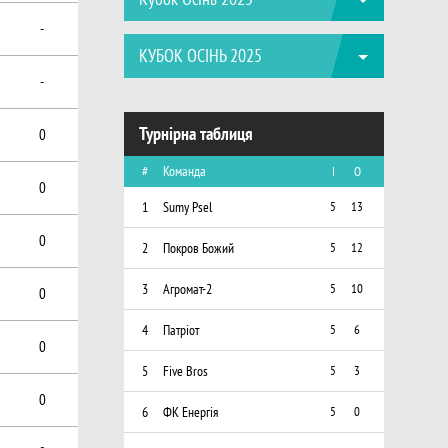
-
КУБОК ОСІНЬ 2025
-
Турнірна таблиця
0
#
Команда
I
О
0
1
Sumy Psel
5
13
0
2
Покров Божий
5
12
3
Агромат-2
5
10
0
4
Патріот
5
6
0
5
Five Bros
5
3
0
6
ФК Енергія
5
0