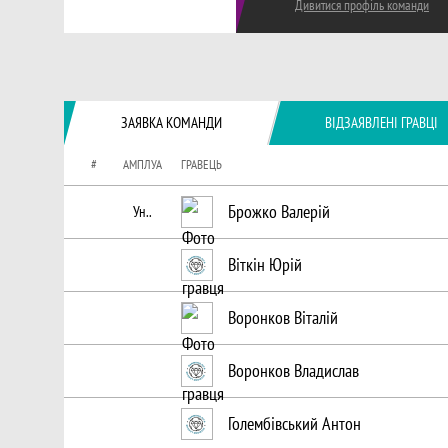
Дивитися профіль команди
ЗАЯВКА КОМАНДИ
ВІДЗАЯВЛЕНІ ГРАВЦІ
#
АМПЛУА
ГРАВЕЦЬ
Брожко Валерій
Ун..
Віткін Юрій
Воронков Віталій
Воронков Владислав
Голембівський Антон