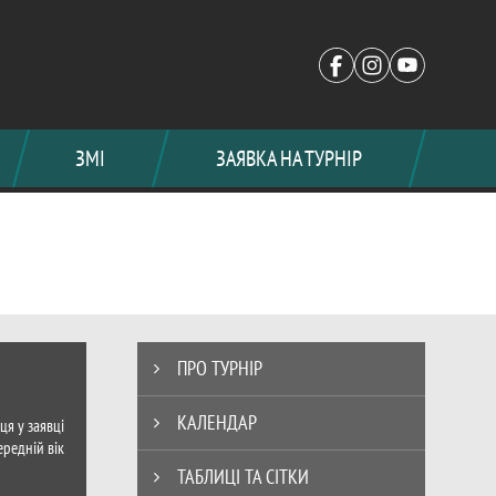
ЗМІ
ЗАЯВКА НА ТУРНІР
нь 2025, Diamond football League. Оф
Таблиці турніру
ПРО ТУРНІР
КАЛЕНДАР
ця у заявці
ередній вік
ТАБЛИЦІ ТА СІТКИ