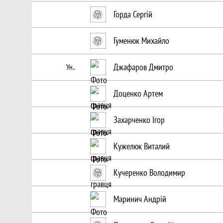
Горда Сергій
Гуменюк Михайло
Джафаров Дмитро
Ун..
Доценко Артем
Захарченко Ігор
Кужелюк Виталий
Кучеренко Володимир
Маринич Андрій