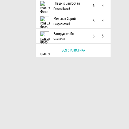
Пташнік Святослав
6
4
Покров Божий
Мельник Сергій
6
4
Покров Божий
Загорулько Ян
6
5
Sumy Psel
ВСЯ СТАТИСТИКА