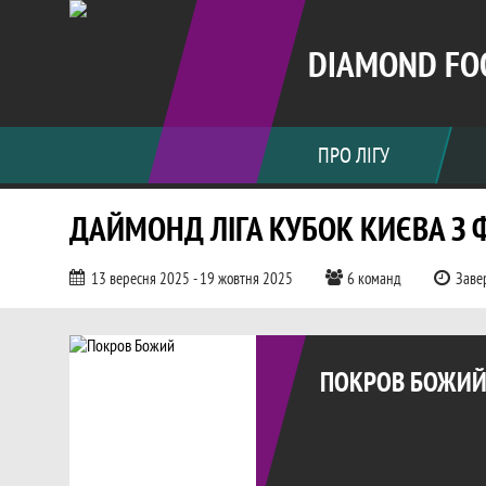
DIAMOND FO
ПРО ЛІГУ
ДАЙМОНД ЛІГА КУБОК КИЄВА З 
13 вересня 2025 - 19 жовтня 2025
6 команд
Заве
Заявка команди Покров Божий, Д
Коротка інформація про команду
ПОКРОВ БОЖИ