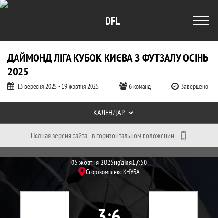
DFL
ДАЙМОНД ЛІГА КУБОК КИЄВА З ФУТЗАЛУ ОСІНЬ
2025
13 вересня 2025 - 19 жовтня 2025
6 команд
Завершено
Таблиці турніру
КАЛЕНДАР
Полная версия сайта - в горизонтальном положении
Протокол и события матча Агромат-2 3
Матч
05 жовтня 2025
неділя
17:50
Спорткомплекс КНУБА
3
6