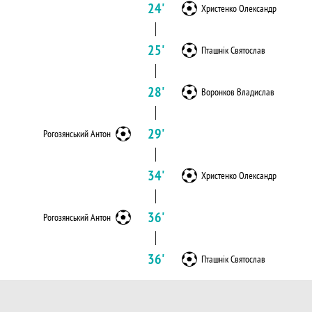
24'
Христенко Олександр
25'
Пташнік Святослав
28'
Воронков Владислав
29'
Рогозянський Антон
34'
Христенко Олександр
36'
Рогозянський Антон
36'
Пташнік Святослав