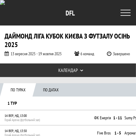
DFL
ДАЙМОНД ЛІГА КУБОК КИЄВА З ФУТЗАЛУ ОСІНЬ
2025
13 вересня 2025 - 19 жовтня 2025
6 команд
Завершено
Таблиці турніру
КАЛЕНДАР
Календар за датою і по турам, Даймон
ПО ТУРАХ
ПО ДАТАХ
1 ТУР
14 ВЕР., НД, 13:00
ФК Енергія
1 - 11
Sumy P
Горай Арена (футбольний зал)
14 ВЕР., НД, 13:50
Five Bros
1 - 5
Агрома
Горай Арена (футбольний зал)