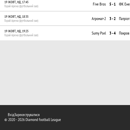
19 ЖОВТ., НД, 17:45
Five Bros
5 - 1
ФК Ене
Горай Арена (футбольний зал)
19 ЖОВТ., НД, 18:35
Агромат-2
3 - 2
Патріот
Горай Арена (футбольний зал)
19 ЖОВТ., НД, 19:25
Sumy Psel
3 - 4
Покров
Горай Арена (футбольний зал)
Вхід
Зареєеструватися
© 2020 - 2026 Diamond football League