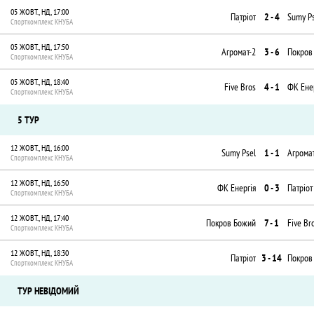
05 ЖОВТ., НД, 17:00
Патріот
2 - 4
Sumy P
Спорткомплекс КНУБА
05 ЖОВТ., НД, 17:50
Агромат-2
3 - 6
Покров
Спорткомплекс КНУБА
05 ЖОВТ., НД, 18:40
Five Bros
4 - 1
ФК Ене
Спорткомплекс КНУБА
5 ТУР
12 ЖОВТ., НД, 16:00
Sumy Psel
1 - 1
Агрома
Спорткомплекс КНУБА
12 ЖОВТ., НД, 16:50
ФК Енергія
0 - 3
Патріот
Спорткомплекс КНУБА
12 ЖОВТ., НД, 17:40
Покров Божий
7 - 1
Five Br
Спорткомплекс КНУБА
12 ЖОВТ., НД, 18:30
Патріот
3 - 14
Покров
Спорткомплекс КНУБА
ТУР НЕВІДОМИЙ