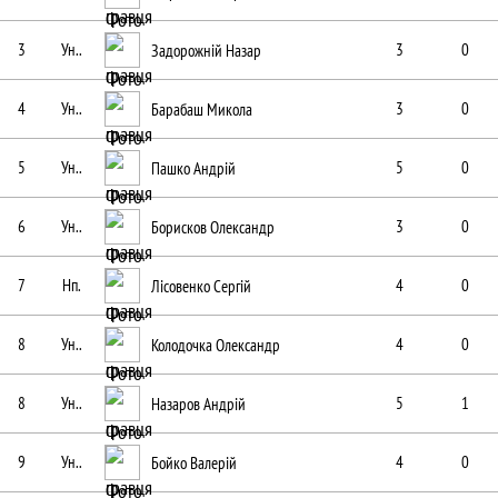
3
Ун..
Задорожній Назар
3
0
4
Ун..
Барабаш Микола
3
0
5
Ун..
Пашко Андрій
5
0
6
Ун..
Борисков Олександр
3
0
7
Нп.
Лісовенко Сергій
4
0
8
Ун..
Колодочка Олександр
4
0
8
Ун..
Назаров Андрій
5
1
9
Ун..
Бойко Валерій
4
0