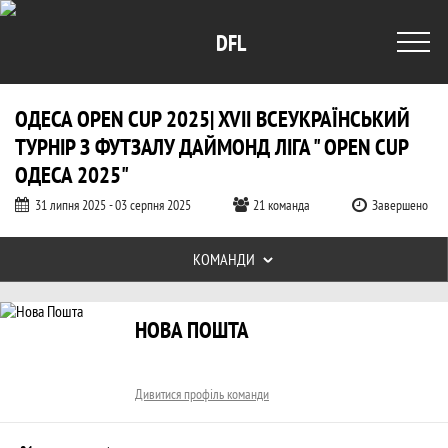
DFL
ОДЕСА OPEN CUP 2025| XVII ВСЕУКРАЇНСЬКИЙ
ТУРНІР З ФУТЗАЛУ ДАЙМОНД ЛІГА " OPEN CUP
ОДЕСА 2025"
31 липня 2025 - 03 серпня 2025
21 команда
Завершено
Таблиці турніру
КОМАНДИ
Заявка команди Нова Пошта, Одеса Ope
Коротка інформація про команду
НОВА ПОШТА
Дивитися профіль команди