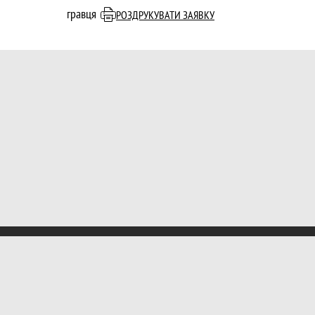
РОЗДРУКУВАТИ ЗАЯВКУ
Вхід
Зареєеструватися
© 2020 - 2026 Diamond football League