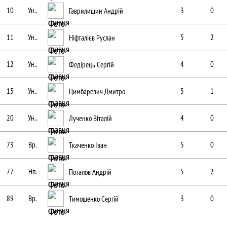
10
Ун..
Гаврилишин Андрій
3
0
11
Ун..
Ніфталієв Руслан
5
2
12
Ун..
Федірець Сергій
4
0
15
Ун..
Цимбаревич Дмитро
5
1
20
Ун..
Лученко Віталій
4
0
73
Вр.
Ткаченко Іван
5
0
77
Нп.
Потапов Андрій
5
2
89
Вр.
Тимошенко Сергій
3
0