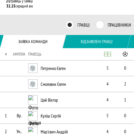
21
гравець у заявці
32.25
середній вік
ГРАВЦІ
ПРАЦІВНИКИ
ЗАЯВКА КОМАНДИ
ВІДЗАЯВЛЕНІ ГРАВЦІ
#
АМПЛУА
ГРАВЕЦЬ
Петренко Євген
5
0
Смоловик Євген
4
2
Цой Віктор
4
1
1
Вр.
Куліш Сергій
5
0
2
Ун..
Марʼєвич Андрій
4
0