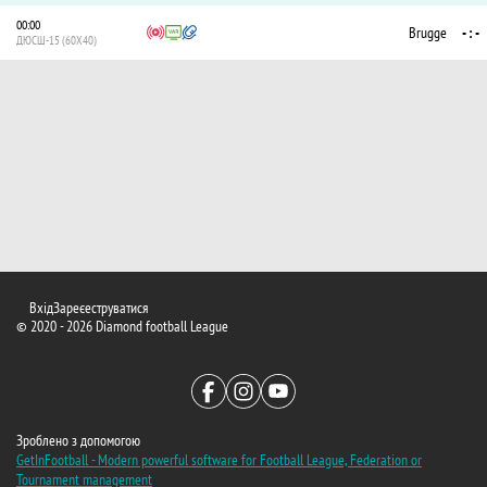
00:00
Brugge
- : -
ДЮСШ-15 (60X40)
Вхід
Зареєеструватися
© 2020 - 2026 Diamond football League
Зроблено з допомогою
GetInFootball - Modern powerful software for Football League, Federation or
Tournament management