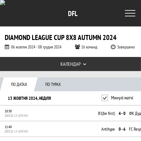
DFL
DIAMOND LEAGUE СUP 8X8 AUTUMN 2024
06 жовтня 2024 - 08 грудня 2024
16 команд
Завершено
Таблиці турніру
КАЛЕНДАР
Календар за датою і по турам, Diamon
ПО ДАТАХ
ПО ТУРАХ
Минулі матчі
13 ЖОВТНЯ 2024, НЕДІЛЯ
10:30
B1(be first)
4 - 0
ФК Дуд
ДЮСШ-15 (60X40)
11:40
Antihype
0 - 6
FC Resp
ДЮСШ-15 (60X40)