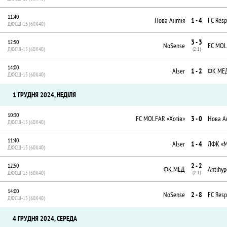
11:40
Нова Англія
1 - 4
FC Resp
ДЮСШ-15 (60X40)
3 - 3
12:50
NoSense
FC MOL
ДЮСШ-15 (60X40)
(2:1)
14:00
Alser
1 - 2
ФК МЕ
ДЮСШ-15 (60X40)
1 ГРУДНЯ 2024, НЕДІЛЯ
10:30
FC MOLFAR «Хотів»
3 - 0
Нова А
ДЮСШ-15 (60X40)
11:40
Alser
1 - 4
ЛФК «М
ДЮСШ-15 (60X40)
2 - 2
12:50
ФК МЕД
Antihyp
ДЮСШ-15 (60X40)
(2:1)
14:00
NoSense
2 - 8
FC Resp
ДЮСШ-15 (60X40)
4 ГРУДНЯ 2024, СЕРЕДА