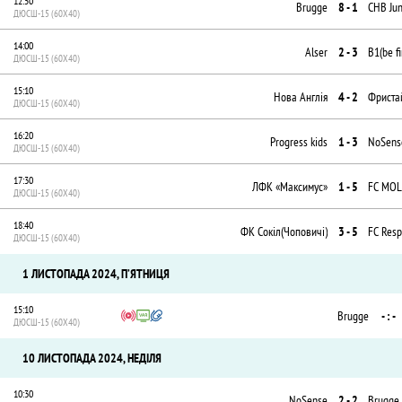
12:50
Brugge
8 - 1
СНВ Jun
ДЮСШ-15 (60X40)
14:00
Alser
2 - 3
B1(be fi
ДЮСШ-15 (60X40)
15:10
Нова Англія
4 - 2
Фриста
ДЮСШ-15 (60X40)
16:20
Progress kids
1 - 3
NoSens
ДЮСШ-15 (60X40)
17:30
ЛФК «Максимус»
1 - 5
FC MOL
ДЮСШ-15 (60X40)
18:40
ФК Сокіл(Чоповичі)
3 - 5
FC Resp
ДЮСШ-15 (60X40)
1 ЛИСТОПАДА 2024, ПʼЯТНИЦЯ
15:10
Brugge
- : -
ДЮСШ-15 (60X40)
10 ЛИСТОПАДА 2024, НЕДІЛЯ
10:30
NoSense
2 - 2
Brugge