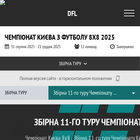
DFL
ЧЕМПІОНАТ КИЄВА З ФУТБОЛУ 8Х8 2025
31 серпня 2025 - 21 грудня 2025
12 команд
Завершено
Таблиці турніру
ЗБІРНА ТУРУ
Полная версия сайта - в горизонтальном положении
Збірні тури, Чемпіонат Києва з футбол
Збірна 11-го туру Чемпіонату Києва Diamond League 8x8, Прем'єр Ліга 8x8 2025, 11 тур
ЗБІРНА ТУРУ