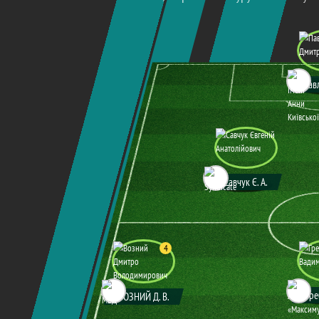
ЗБІРНА 11-ГО ТУРУ ЧЕ
Чемпіонат Києва 8x8 , Збірна 11-го туру Че
Савчук Є. А.