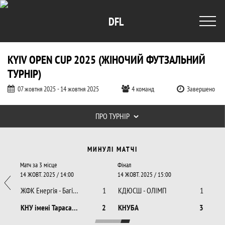
DFL
KYIV OPEN CUP 2025 (ЖІНОЧИЙ ФУТЗАЛЬНИЙ
ТУРНІР)
07 жовтня 2025 - 14 жовтня 2025
4 команд
Завершено
Таблиці турніру
ПРО ТУРНІР
Kyiv Open Cup 2025 (Жіночий футзальн
Календар минулих і майбутніх матчів
МИНУЛІ МАТЧІ
Матч за 3 місце
Фінал
14 ЖОВТ. 2025 / 14:00
14 ЖОВТ. 2025 / 15:00
6
ЖФК Енергія - Багіра ДЮСШ
1
КДЮСШ - ОЛІМП
1
0
КНУ імені Тараса Шевченка
2
КНУБА
3