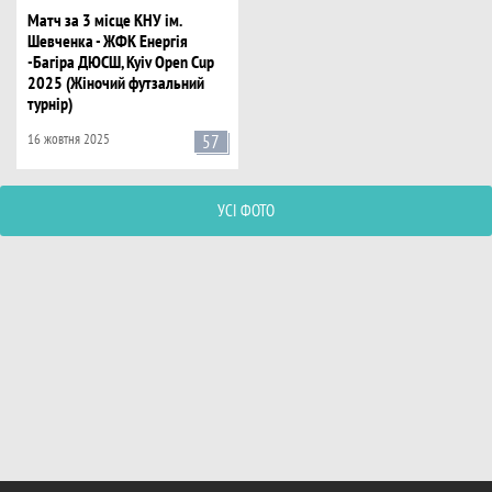
Матч за 3 місце КНУ ім.
Шевченка - ЖФК Енергія
-Багіра ДЮСШ, Kyiv Open Cup
2025 (Жіночий футзальний
турнір)
16 жовтня 2025
57
УСІ ФОТО